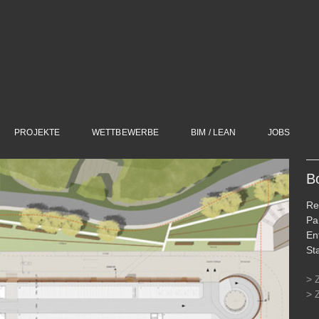
PROJEKTE
WETTBEWERBE
BIM / LEAN
JOBS
B
Re
Pa
En
St
> 
> 