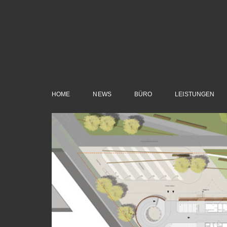
Zum
Inhalt
springen
HOME
NEWS
BÜRO
LEISTUNGEN
View
Larger
Image