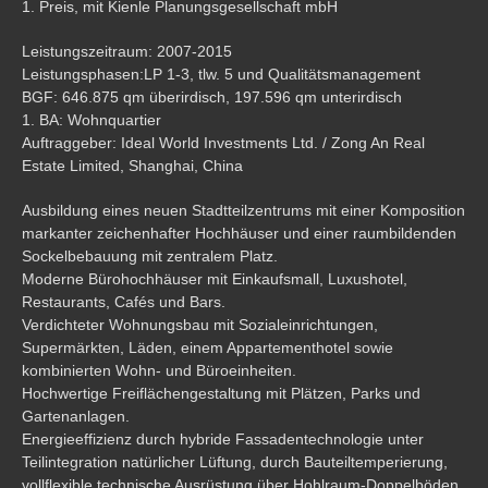
1. Preis, mit Kienle Planungsgesellschaft mbH
Leistungszeitraum: 2007-2015
Leistungsphasen:LP 1-3, tlw. 5 und Qualitätsmanagement
BGF: 646.875 qm überirdisch, 197.596 qm unterirdisch
1. BA: Wohnquartier
Auftraggeber: Ideal World Investments Ltd. / Zong An Real
Estate Limited, Shanghai, China
Ausbildung eines neuen Stadtteilzentrums mit einer Komposition
markanter zeichenhafter Hochhäuser und einer raumbildenden
Sockelbebauung mit zentralem Platz.
Moderne Bürohochhäuser mit Einkaufsmall, Luxushotel,
Restaurants, Cafés und Bars.
Verdichteter Wohnungsbau mit Sozialeinrichtungen,
Supermärkten, Läden, einem Appartementhotel sowie
kombinierten Wohn- und Büroeinheiten.
Hochwertige Freiflächengestaltung mit Plätzen, Parks und
Gartenanlagen.
Energieeffizienz durch hybride Fassadentechnologie unter
Teilintegration natürlicher Lüftung, durch Bauteiltemperierung,
vollflexible technische Ausrüstung über Hohlraum-Doppelböden,