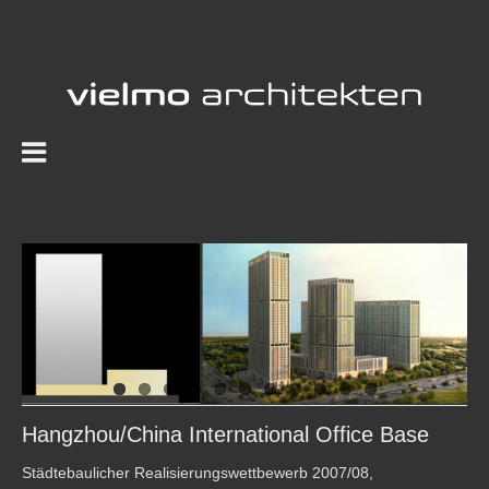
Zum
Inhalt
springen
View
Larger
Image
Hangzhou/China International Office Base
Städtebaulicher Realisierungswettbewerb 2007/08,